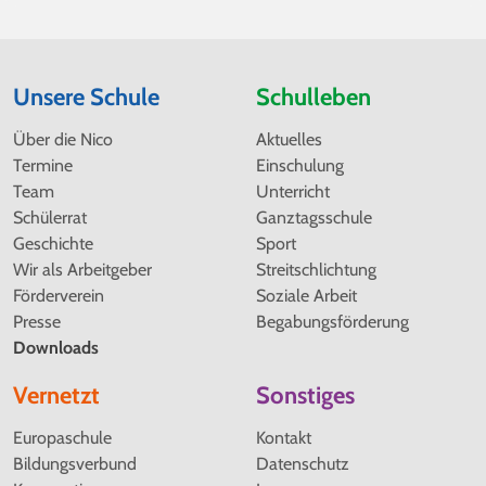
Unsere Schule
Schulleben
Navigation
Navigation
Über die Nico
Aktuelles
überspringen
überspringen
Termine
Einschulung
Team
Unterricht
Schülerrat
Ganztagsschule
Geschichte
Sport
Wir als Arbeitgeber
Streitschlichtung
Förderverein
Soziale Arbeit
Presse
Begabungsförderung
Downloads
Vernetzt
Sonstiges
Navigation
Navigation
Europaschule
Kontakt
überspringen
überspringen
Bildungsverbund
Datenschutz