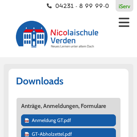
iServ
04231 - 8 99 99-0
Schulleben
Vernetzt
Kontakt
Aktuelles
Europaschule
Kontakt
Einschulung
Bildungsverbund
Unterricht
Kooperationen
Ganztagsschule
Downloads
Sport
Streitschlichtung
Anträge, Anmeldungen, Formulare
Soziale Arbeit
Anmeldung GT.pdf
Begabungsförderung
GT-Abholzettel.pdf