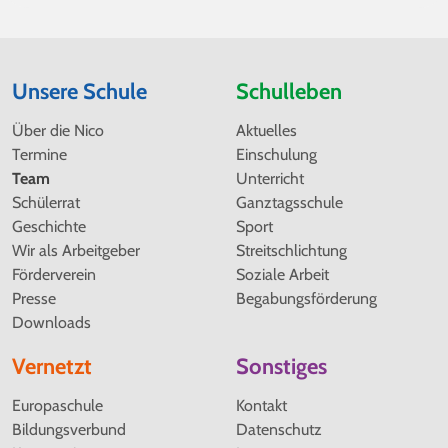
Unsere Schule
Schulleben
Navigation
Navigation
Über die Nico
Aktuelles
überspringen
überspringen
Termine
Einschulung
Team
Unterricht
Schülerrat
Ganztagsschule
Geschichte
Sport
Wir als Arbeitgeber
Streitschlichtung
Förderverein
Soziale Arbeit
Presse
Begabungsförderung
Downloads
Vernetzt
Sonstiges
Navigation
Navigation
Europaschule
Kontakt
überspringen
überspringen
Bildungsverbund
Datenschutz