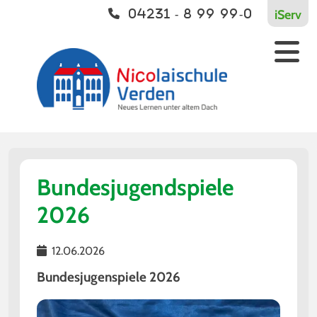
iServ
04231 - 8 99 99-0
Unsere Schule
Vernetzt
Kontakt
Über die Nico
Europaschule
Kontakt
Termine
Bildungsverbund
Team
Kooperationen
Schülerrat
Bundesjugendspiele
Geschichte
2026
Wir als Arbeitgeber
12.06.2026
Förderverein
Bundesjugenspiele 2026
Presse