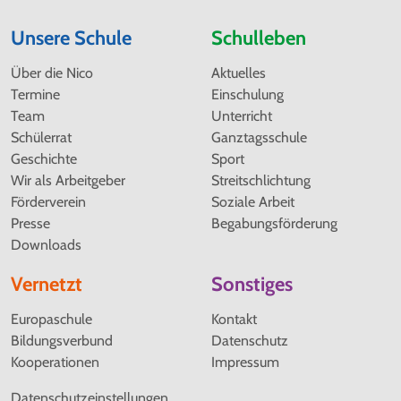
Unsere Schule
Schulleben
Navigation
Navigation
Über die Nico
Aktuelles
überspringen
überspringen
Termine
Einschulung
Team
Unterricht
Schülerrat
Ganztagsschule
Geschichte
Sport
Wir als Arbeitgeber
Streitschlichtung
Förderverein
Soziale Arbeit
Presse
Begabungsförderung
Downloads
Vernetzt
Sonstiges
Navigation
Navigation
Europaschule
Kontakt
überspringen
überspringen
Bildungsverbund
Datenschutz
Kooperationen
Impressum
Datenschutzeinstellungen