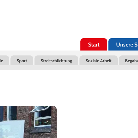
Navigation
überspringen
Start
Unsere S
le
Sport
Streitschlichtung
Soziale Arbeit
Begab