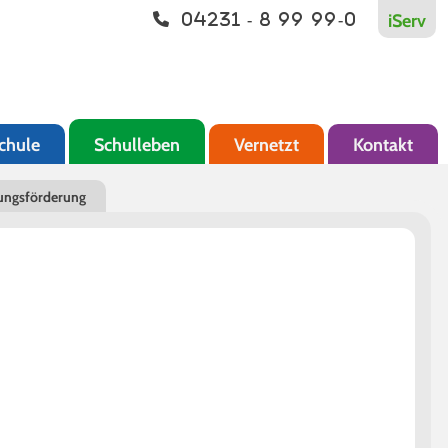
iServ
04231 - 8 99 99-0
chule
Schulleben
Vernetzt
Kontakt
ungsförderung