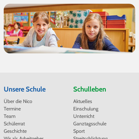
Unsere Schule
Schulleben
Navigation
Navigation
Über die Nico
Aktuelles
überspringen
überspringen
Termine
Einschulung
Team
Unterricht
Schülerrat
Ganztagsschule
Geschichte
Sport
Wir als Arbeitgeber
Streitschlichtung