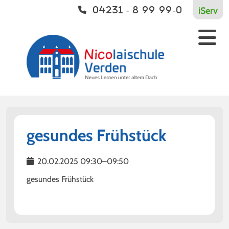
iServ
04231 - 8 99 99-0
Schulleben
Vernetzt
Kontakt
Aktuelles
Europaschule
Kontakt
Einschulung
Bildungsverbund
Unterricht
Kooperationen
Ganztagsschule
gesundes Frühstück
Sport
20.02.2025 09:30–09:50
Streitschlichtung
gesundes Frühstück
Soziale Arbeit
Begabungsförderung