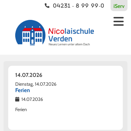
iServ
04231 - 8 99 99-0
Schulleben
Vernetzt
Kontakt
Aktuelles
Europaschule
Kontakt
Einschulung
Bildungsverbund
Unterricht
Kooperationen
Ganztagsschule
14.07.2026
Sport
Dienstag,
14.07.2026
Ferien
Streitschlichtung
14.07.2026
Soziale Arbeit
Ferien
Begabungsförderung