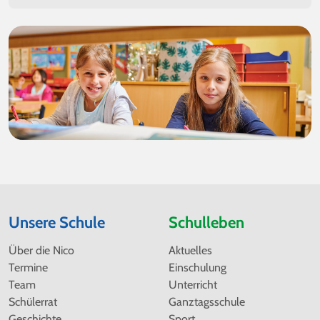
Unsere Schule
Schulleben
Navigation
Navigation
Über die Nico
Aktuelles
überspringen
überspringen
Termine
Einschulung
Team
Unterricht
Schülerrat
Ganztagsschule
Geschichte
Sport