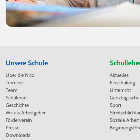
Unsere Schule
Schullebe
Navigation
Navigation
Über die Nico
Aktuelles
überspringen
überspringen
Termine
Einschulung
Team
Unterricht
Schülerrat
Ganztagsschu
Geschichte
Sport
Wir als Arbeitgeber
Streitschlicht
Förderverein
Soziale Arbeit
Presse
Begabungsför
Downloads