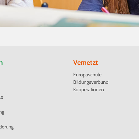
n
Vernetzt
Navigation
Europaschule
überspringen
Bildungsverbund
Kooperationen
le
ung
derung