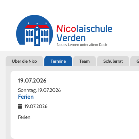
Schulleben
Vernetzt
Kontakt
Aktuelles
Europaschule
Kontakt
Einschulung
Bildungsverbund
Unterricht
Kooperationen
Navigation
Über die Nico
Termine
Team
Schülerrat
G
überspringen
Ganztagsschule
19.07.2026
Sport
Sonntag,
19.07.2026
Ferien
Streitschlichtung
19.07.2026
Soziale Arbeit
Ferien
Begabungsförderung