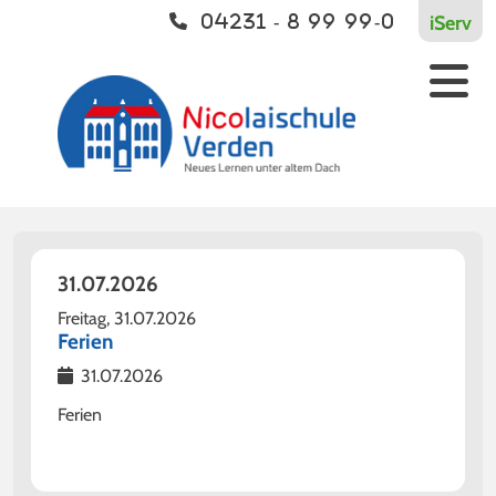
iServ
04231 - 8 99 99-0
Schulleben
Vernetzt
Kontakt
Aktuelles
Europaschule
Kontakt
Einschulung
Bildungsverbund
Unterricht
Kooperationen
Ganztagsschule
31.07.2026
Sport
Freitag,
31.07.2026
Ferien
Streitschlichtung
31.07.2026
Soziale Arbeit
Ferien
Begabungsförderung