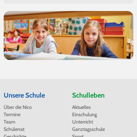
Unsere Schule
Schulleben
Navigation
Navigation
Über die Nico
Aktuelles
überspringen
überspringen
Termine
Einschulung
Team
Unterricht
Schülerrat
Ganztagsschule
Geschichte
Sport